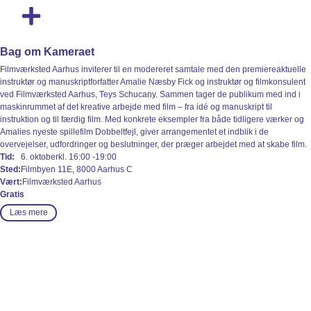
Bag Om Kulturen
Se Program
Bag om Kameraet
Filmværksted Aarhus inviterer til en modereret samtale med den premiereaktuelle
instruktør og manuskriptforfatter Amalie Næsby Fick og instruktør og filmkonsulent
ved Filmværksted Aarhus, Teys Schucany. Sammen tager de publikum med ind i
maskinrummet af det kreative arbejde med film – fra idé og manuskript til
instruktion og til færdig film. Med konkrete eksempler fra både tidligere værker og
Amalies nyeste spillefilm Dobbeltfejl, giver arrangementet et indblik i de
overvejelser, udfordringer og beslutninger, der præger arbejdet med at skabe film.
Tid:
6. oktober
kl. 16:00
-19:00
Sted:
Filmbyen 11E, 8000 Aarhus C
Vært:
Filmværksted Aarhus
Gratis
Læs mere