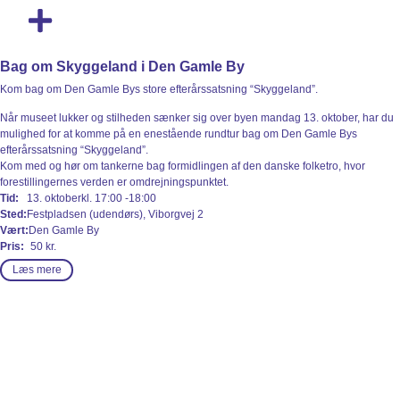
Bag Om Kulturen
Se Program
Bag om Skyggeland i Den Gamle By
Kom bag om Den Gamle Bys store efterårssatsning “Skyggeland”.
Når museet lukker og stilheden sænker sig over byen mandag 13. oktober, har du
mulighed for at komme på en enestående rundtur bag om Den Gamle Bys
efterårssatsning “Skyggeland”.
Kom med og hør om tankerne bag formidlingen af den danske folketro, hvor
forestillingernes verden er omdrejningspunktet.
Tid:
13. oktober
kl. 17:00
-18:00
Sted:
Festpladsen (udendørs), Viborgvej 2
Vært:
Den Gamle By
Pris:
50 kr.
Læs mere