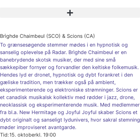
Brìghde Chaimbeul (SCO) & Scions (CA)
To grænsesøgende stemmer mødes i en hypnotisk og
sanselig oplevelse på Radar. Brìghde Chaimbeul er en
banebrydende skotsk musiker, der med sine små
sækkepiber fornyer og forvandler den keltiske folkemusik.
Hendes lyd er dronet, hypnotisk og dybt forankret i den
gæliske tradition, men trækker også på ambient,
eksperimenterende og elektroniske strømninger. Scions er
et canadisk musikalsk kollektiv med rødder i jazz, drone,
neoklassisk og eksperimenterende musik. Med medlemmer
fra bl.a. New Hermitage og Joyful Joyful skaber Scions et
dybt originalt og sanseligt lydunivers, hvor sakral stemning
møder improviseret avantgarde.
Tid:
15. oktober
kl. 19:00