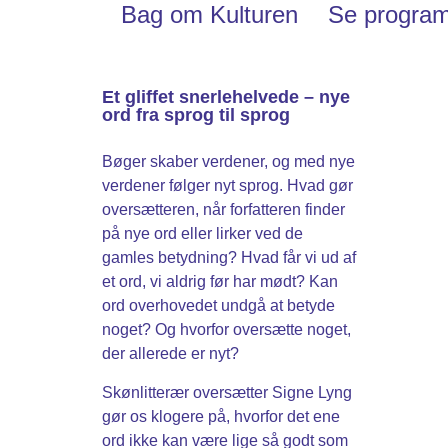
Bag om Kulturen
Se progra
Et gliffet snerlehelvede – nye
ord fra sprog til sprog
Bøger skaber verdener, og med nye
verdener følger nyt sprog. Hvad gør
oversætteren, når forfatteren finder
på nye ord eller lirker ved de
gamles betydning? Hvad får vi ud af
et ord, vi aldrig før har mødt? Kan
ord overhovedet undgå at betyde
noget? Og hvorfor oversætte noget,
der allerede er nyt?
Skønlitterær oversætter Signe Lyng
gør os klogere på, hvorfor det ene
ord ikke kan være lige så godt som