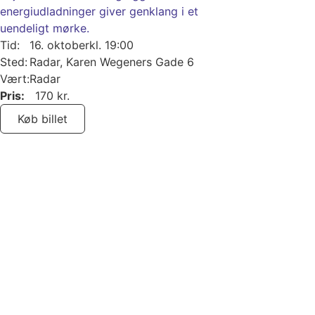
energiudladninger giver genklang i et
uendeligt mørke.
Tid:
16. oktober
kl. 19:00
Sted:
Radar, Karen Wegeners Gade 6
Vært:
Radar
Pris:
170 kr.
Køb billet