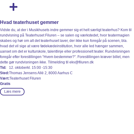
Bag Om Kulturen
Se Program
Hvad teaterhuset gemmer
Vidste du, at der i Musikhusets indre gemmer sig et helt særligt teaterhus? Kom til
rundvisning på Teaterhuset Filuren – se salen og værkstedet, hvor teatermagien
skabes og hør om alt det teaterhuset laver, der ikke kun foregår på scenen, bla.
hvad det vil sige at være fødekædeinstitution, hvor alle led hænger sammen,
uanset om det er kulturskole, talentlinje eller professionelt teater. Rundvisningen
foregår efter forestillingen “Hvem bestemmer?”. Forestillingen kræver billet, men
dette gør rundvisningen ikke. Tilmelding til ekv@filuren.dk
Tid:
12. oktober
kl. 15:00
-15:30
Sted:
Thomas Jensens Allé 2, 8000 Aarhus C
Vært:
Teaterhuset Filuren
Gratis
Læs mere