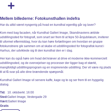
Bag Om Kulturen
Se Program
Mellem billederne: Fotokunsthallen indefra
Har du altid været nysgerrig på hvad en kunsthal egentlig går og laver?
Kom med bag facaden, når Kunsthal Galleri Image, Skandinaviens ældste
udstillingssted for fotografi, som snart ser frem til at fejre 50-årsjubilæum, inviterer
til uformel eftermiddag, hvor du kan høre fortællingen om hvordan en gruppe
fotokunstnere gik sammen om at skabe et udstillingssted for fotografisk kunst i
Aarhus, der udviklede sig til den kunsthal den er i dag.
Her kan du også høre om hvad det kræver at drive et moderne ikke-kommercielt
udstillingssted, og de overvejelser og processer der ligger bag et stærkt,
mangfoldigt udstillingsprogram og en inspirerende udstilling. Der vil være rig plads
til at få svar på alle dine brændende spørgsmål.
Kunsthal Galleri Image vil servere kaffe, kage og te og ser frem til en hyggelig
dialog.
Tid:
10. oktober
kl. 16:00
Sted:
Galleri Image, Vestergade 29
Vært:
Galleri Image
Gratis