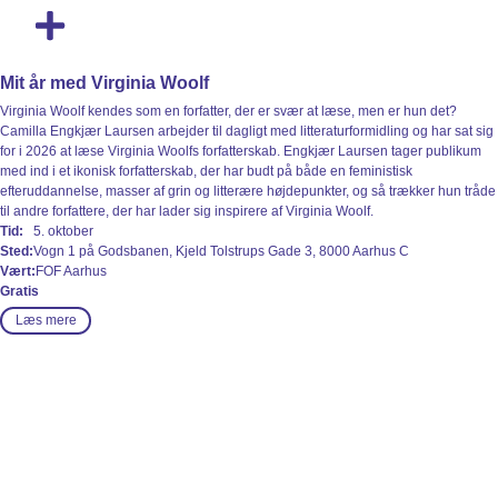
Bag Om Kulturen
Se Program
Mit år med Virginia Woolf
Virginia Woolf kendes som en forfatter, der er svær at læse, men er hun det?
Camilla Engkjær Laursen arbejder til dagligt med litteraturformidling og har sat sig
for i 2026 at læse Virginia Woolfs forfatterskab. Engkjær Laursen tager publikum
med ind i et ikonisk forfatterskab, der har budt på både en feministisk
efteruddannelse, masser af grin og litterære højdepunkter, og så trækker hun tråde
til andre forfattere, der har lader sig inspirere af Virginia Woolf.
Tid:
5. oktober
Sted:
Vogn 1 på Godsbanen, Kjeld Tolstrups Gade 3, 8000 Aarhus C
Vært:
FOF Aarhus
Gratis
Læs mere